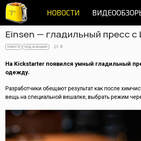
Skip
НОВОСТИ
ВИДЕООБЗОР
to
content
Einsen — гладильный пресс с
0
НОВОСТИ
УХОД ЗА ВЕЩАМИ
На Kickstarter появился умный гладильный пр
одежду.
Разработчики обещают результат как после химчистк
вещь на специальной вешалке, выбрать режим чере