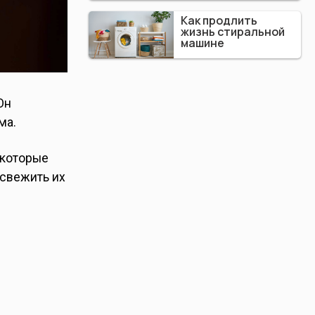
Как продлить
жизнь стиральной
машине
Он
ма.
 которые
освежить их