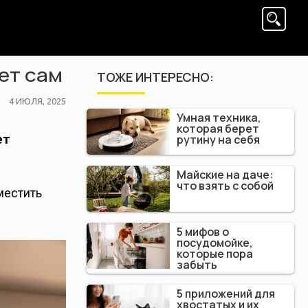
ет сам
ТОЖЕ ИНТЕРЕСНО:
POSTED
4 ИЮЛЯ, 2025
Умная техника,
ON
которая берет
рутину на себя
ет
Майские на даче:
что взять с собой
местить
5 мифов о
посудомойке,
которые пора
забыть
5 приложений для
хвостатых и их