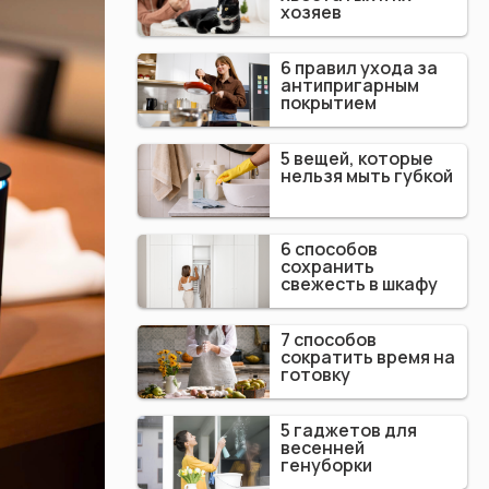
хозяев
6 правил ухода за
антипригарным
покрытием
5 вещей, которые
нельзя мыть губкой
6 способов
сохранить
свежесть в шкафу
7 способов
сократить время на
готовку
5 гаджетов для
весенней
генуборки