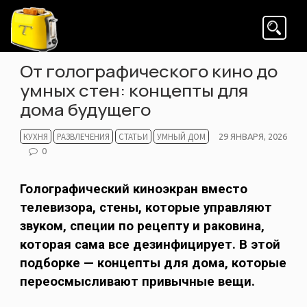
Skip
to
content
От голографического кино до
умных стен: концепты для
дома будущего
КУХНЯ
РАЗВЛЕЧЕНИЯ
СТАТЬИ
УМНЫЙ ДОМ
POSTED
29 ЯНВАРЯ, 2026
ON
0
Голографический киноэкран вместо
телевизора, стены, которые управляют
звуком, специи по рецепту и раковина,
которая сама все дезинфицирует. В этой
подборке — концепты для дома, которые
переосмысливают привычные вещи.