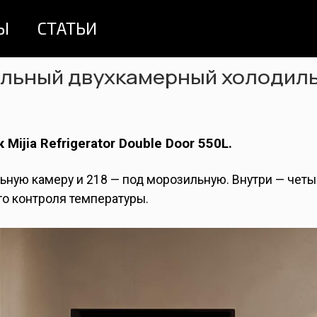
Ы
СТАТЬИ
ельный двухкамерный холодил
ijia Refrigerator Double Door 550L.
ьную камеру и 218 — под морозильную. Внутри — чет
го контроля температуры.