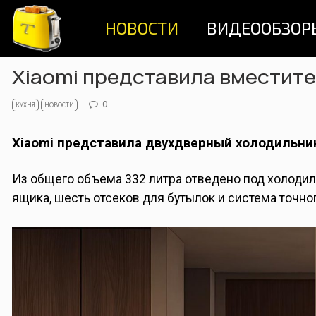
Skip
НОВОСТИ
ВИДЕООБЗОР
to
content
Xiaomi представила вместит
0
КУХНЯ
НОВОСТИ
Xiaomi представила двухдверный холодильник M
Из общего объема 332 литра отведено под холодил
ящика, шесть отсеков для бутылок и система точно