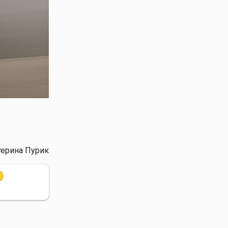
Источник: Xiaomi
терина Пурик