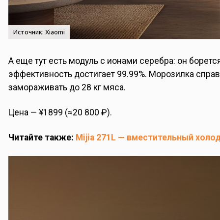
Источник: Xiaomi
А еще тут есть модуль с ионами серебра: он борет
эффективность достигает 99.99%. Морозилка справля
замораживать до 28 кг мяса.
Цена — ¥1899 (≈20 800 ₽).
Читайте также:
Mijia 271L — вместительный холо