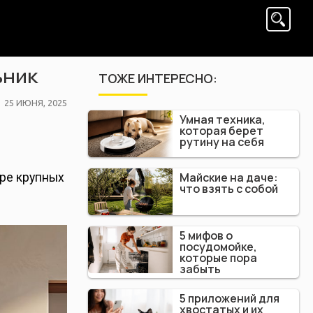
ьник
ТОЖЕ ИНТЕРЕСНО:
POSTED
25 ИЮНЯ, 2025
Умная техника,
ON
которая берет
рутину на себя
Майские на даче:
ыре крупных
что взять с собой
5 мифов о
посудомойке,
которые пора
забыть
5 приложений для
хвостатых и их