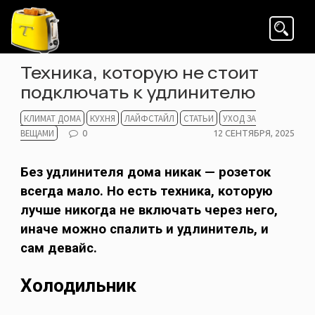
Skip
to
content
Техника, которую не стоит
подключать к удлинителю
КЛИМАТ ДОМА
КУХНЯ
ЛАЙФСТАЙЛ
СТАТЬИ
УХОД ЗА
ВЕЩАМИ
POSTED
0
12 СЕНТЯБРЯ, 2025
ON
Без удлинителя дома никак — розеток
всегда мало. Но есть техника, которую
лучше никогда не включать через него,
иначе можно спалить и удлинитель, и
сам девайс.
Холодильник