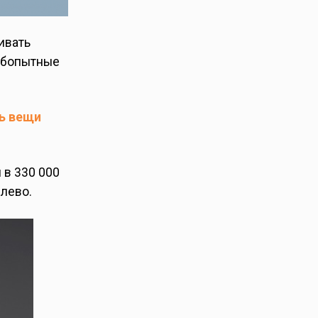
ивать
любопытные
ть вещи
 в 330 000
влево.