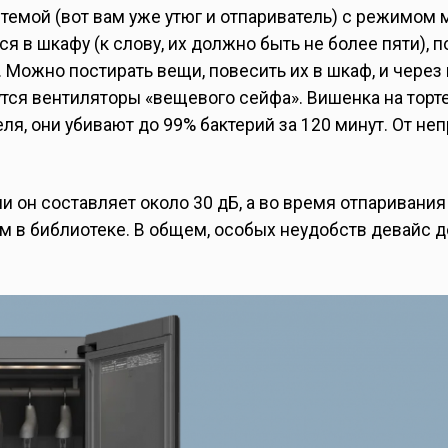
темой (вот вам уже утюг и отпариватель) с режимом 
 в шкафу (к слову, их должно быть не более пяти), 
и. Можно постирать вещи, повесить их в шкаф, и через
утся вентиляторы «вещевого сейфа». Вишенка на торт
я, они убивают до 99% бактерий за 120 минут. От не
и он составляет около 30 дБ, а во время отпаривания
ом в библиотеке. В общем, особых неудобств девайс 