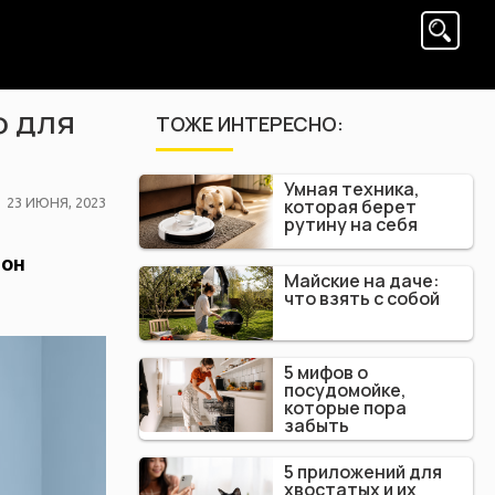
ф для
ТОЖЕ ИНТЕРЕСНО:
Умная техника,
POSTED
которая берет
23 ИЮНЯ, 2023
рутину на себя
ON
 он
Майские на даче:
что взять с собой
5 мифов о
посудомойке,
которые пора
забыть
5 приложений для
хвостатых и их