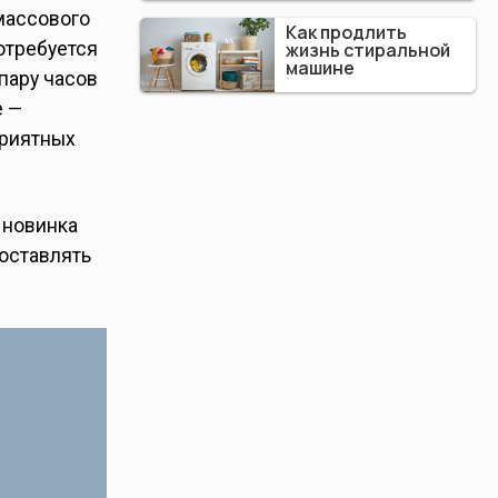
массового
Как продлить
потребуется
жизнь стиральной
машине
 пару часов
е —
приятных
 новинка
доставлять