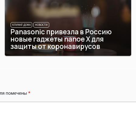
КЛИМАТ ДОМА
НОВОСТИ
Panasonic привезла в Россию
новые гаджеты nanoe X для
защиты от коронавирусов
оля помечены
*