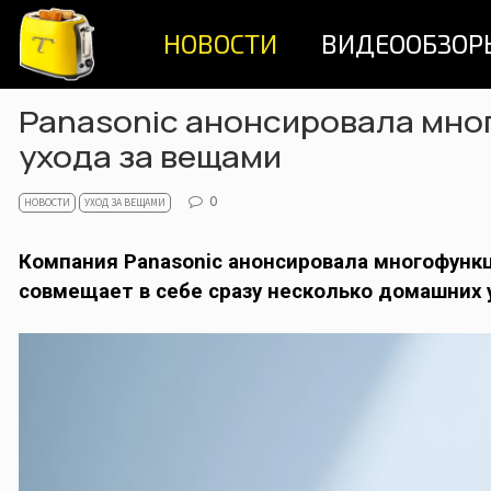
Skip
НОВОСТИ
ВИДЕООБЗОР
to
content
Panasonic анонсировала мн
ухода за вещами
0
НОВОСТИ
УХОД ЗА ВЕЩАМИ
Компания Panasonic анонсировала многофунк
совмещает в себе сразу несколько домашних 