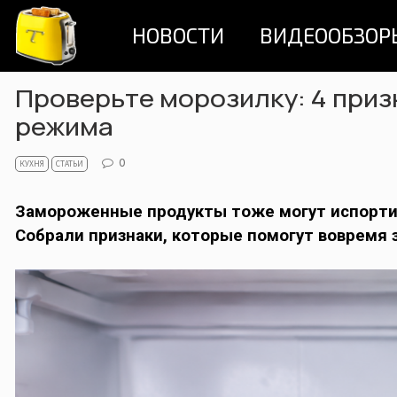
Skip
НОВОСТИ
ВИДЕООБЗОР
to
content
Проверьте морозилку: 4 при
режима
0
КУХНЯ
СТАТЬИ
Замороженные продукты тоже могут испортит
Собрали признаки, которые помогут вовремя 