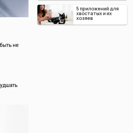
5 приложений для
хвостатых и их
хозяев
быть не
худшать