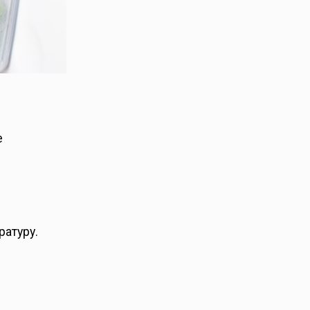
е
ратуру.