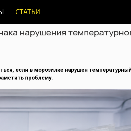
Ы
СТАТЬИ
знака нарушения температурно
ься, если в морозилке нарушен температурны
заметить проблему.