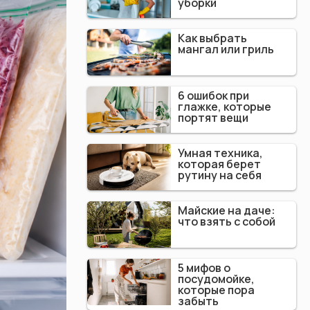
уборки
Как выбрать
мангал или гриль
6 ошибок при
глажке, которые
портят вещи
Умная техника,
которая берет
рутину на себя
Майские на даче:
что взять с собой
5 мифов о
посудомойке,
которые пора
забыть