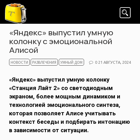
Skip
to
content
«Яндекс» выпустил умную
колонку с эмоциональной
Алисой
НОВОСТИ
РАЗВЛЕЧЕНИЯ
УМНЫЙ ДОМ
POSTED
0
21 АВГУСТА, 2024
ON
«Яндекс» выпустил умную колонку
«Станция Лайт 2» со светодиодным
экраном, более мощным динамиком и
технологией эмоционального синтеза,
которая позволяет Алисе учитывать
контекст беседы и подбирать интонацию
в зависимости от ситуации.